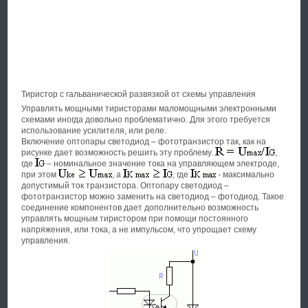
Тиристор с гальванической развязкой от схемы управления
Управлять мощными тиристорами маломощными электронными
схемами иногда довольно проблематично. Для этого требуется
использование усилителя, или реле.
Включение оптопары светодиод – фототранзистор так, как на
рисунке дает возможность решить эту проблему.
,
где
– номинальное значение тока на управляющем электроде,
при этом
, а
, где
- максимально
допустимый ток транзистора. Оптопару светодиод –
фототранзистор можно заменить на светодиод – фотодиод. Такое
соединение компонентов дает дополнительно возможность
управлять мощным тиристором при помощи постоянного
напряжения, или тока, а не импульсом, что упрощает схему
управления.