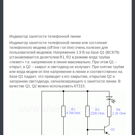
Индикатор занятости телефонной линии
Индикатор занятости телефонной линии или состояния
телефонного модема (off line / on line) очень полезен для
пользователей модемов. Напряжение 1.9 В на базе Q1 (ВC879)
устанавливается делителем R1, R2 в режиме когда трубка
«лежит» т.е. напряжение в линии максимально. При этом Q1 –
открыт, а Q2 – закрыт и светодиод не излучает. При снятии трубки
или когда модем on line напряжение в линии и соответственно на
базе Q1 падает, что приводит к его закрытию, открытию Q2 и
загоранию светодиода, сигнализирующего о занятости линии. В
качестве Q1, Q2 можно использовать КТ315.