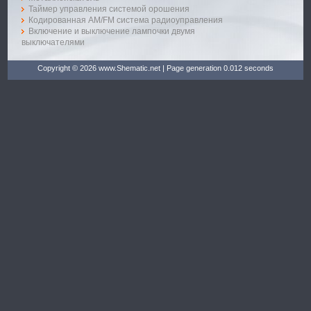
Таймер управления системой орошения
Кодированная АМ/FM система радиоуправления
Включение и выключение лампочки двумя
выключателями
Copyright © 2026 www.Shematic.net | Page generation 0.012 seconds