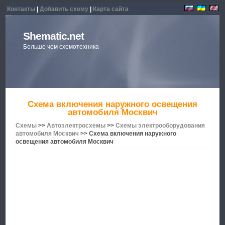
Контакты
|
Добавить схему
|
Карта сайта
Shematic.net
Больше чем схемотехника
Схема включения наружного освещения
автомобиля Москвич
Схемы
>>
Автоэлектросхемы
>>
Схемы электрооборудования
автомобиля Москвич
>> Схема включения наружного
освещения автомобиля Москвич