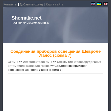
Контакты
|
Добавить схему
|
Карта сайта
Shematic.net
Больше чем схемотехника
Соединения приборов освещения Шевроле
Ланос (схема 7)
Схемы
>>
Автоэлектросхемы
>>
Схемы электрооборудования
автомобиля Шевроле Ланос
>> Соединения приборов
освещения Шевроле Ланос (схема 7)