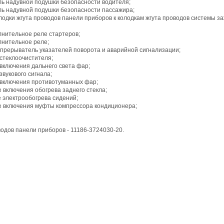
ль надувной подушки безопасности водителя;
уль надувной подушки безопасности пассажира;
олодки жгута проводов панели приборов к колодкам жгута проводов системы з
лнительное реле стартеров;
лнительное реле;
е-прерыватель указателей поворота и аварийной сигнализации;
 стеклоочистителя;
 включения дальнего света фар;
 звукового сигнала;
е включения противотуманных фар;
е включения обогрева заднего стекла;
е электрообогрева сидений;
ле включения муфты компрессора кондиционера;
одов панели приборов - 11186-3724030-20.