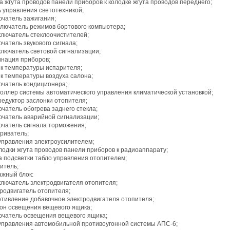
ка жгута проводов панели приборов к колодке жгута проводов переднего;
ь управления светотехникой;
ючатель зажигания;
еключатель режимов бортового компьютера;
ключатель стеклоочистителей;
ючатель звукового сигнала;
ключатель световой сигнализации;
инация приборов;
ик температуры испарителя;
ик температуры воздуха салона;
лючатель кондиционера;
роллер системы автоматического управления климатической установкой;
редуктор заслонки отопителя;
ючатель обогрева заднего стекла;
лючатель аварийной сигнализации;
ючатель сигнала торможения;
уриватель;
 управления электроусилителем;
олодки жгута проводов панели приборов к радиоаппарату;
а подсветки табло управления отопителем;
титель;
ажный блок:
ключатель электродвигателя отопителя;
тродвигатель отопителя;
ротивление добавочное электродвигателя отопителя;
фон освещения вещевого ящика;
лючатель освещения вещевого ящика;
к управления автомобильной противоугонной системы АПС-6;