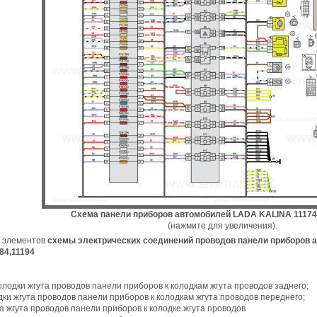
Схема панели приборов автомобилей LADA KALINA 11174, 
(нажмите для увеличения).
 элементов
схемы электрических соединений проводов панели приборов
84,11194
 колодки жгута проводов панели приборов к колодкам жгута проводов заднего;
одки жгута проводов панели приборов к колодкам жгута проводов переднего;
ка жгута проводов панели приборов к колодке жгута проводов