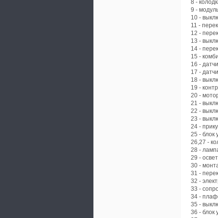
8 - колод
9 - модул
10 - выкл
11 - пер
12 - пере
13 - выкл
14 - пере
15 - комб
16 - датч
17 - датч
18 - вык
19 - конт
20 - мото
21 - выкл
22 - вык
23 - выкл
24 - прик
25 - блок
26,27 - к
28 - ламп
29 - осве
30 - монт
31 - пере
32 - элек
33 - соп
34 - пла
35 - вык
36 - бло