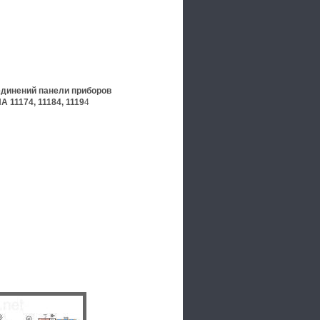
единений панели приборов
 11174, 11184, 1119
4