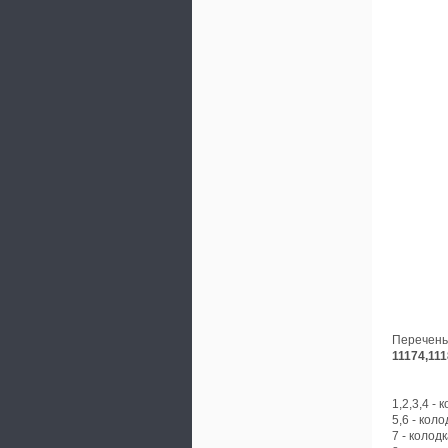
Перечень
11174,111
1,2,3,4 -
5,6 - кол
7 - колод