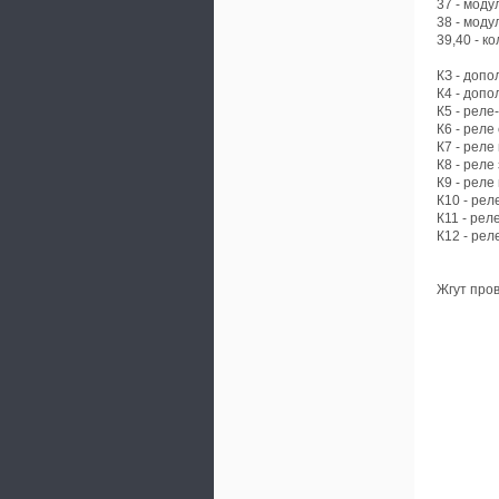
37 - моду
38 - мод
39,40 - к
КЗ - допо
К4 - допо
К5 - рел
К6 - реле
К7 - реле
К8 - реле
К9 - рел
К10 - рел
К11 - рел
К12 - ре
Жгут пров