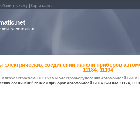
обавить схему
|
Карта сайта
atic.net
 чем схемотехника
 электрических соединений панели приборов автом
11184, 11194
>
Автоэлектросхемы
>>
Схемы электрооборудования автомобилей LADA KA
еских соединений панели приборов автомобилей LADA KALINA 11174, 1118