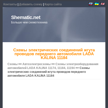
Контакты
|
Добавить схему
|
Карта сайта
Shematic.net
Больше чем схемотехника
Схемы электрических соединений жгута
проводов переднего автомобиля LADA
KALINA 11184
Схемы
>>
Автоэлектросхемы
>>
Схемы электрооборудования
автомобилей LADA KALINA 11174, 11184, 11194
>> Схемы
электрических соединений жгута проводов переднего
автомобиля LADA KALINA 11184